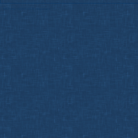
MKPortal
©2003-2026
mkportal.it