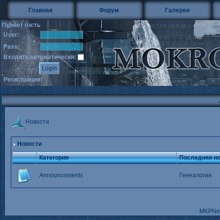
Главная
Форум
Галерея
Привет гость
User:
Pass:
Входить автоматически:
Регистрация!
Новости
Новости
Категория
Последняя н
Announcements
Генеалогия
MKPNe