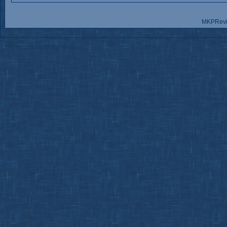
MKPRev
MKPortal
©2003-2026
mkportal.it