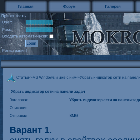
Главная
Форум
Галерея
Привет гость
User:
Pass:
Входить автоматически:
Регистрация!
Статьи
->
MS Windows и иже с ним
->
Убрать индикатор сети на панел
Убрать индикатор сети на панели задач
Заголовок
Убрать индикатор сети на панели зад
Описание
Отправил
BMG
Варант 1.