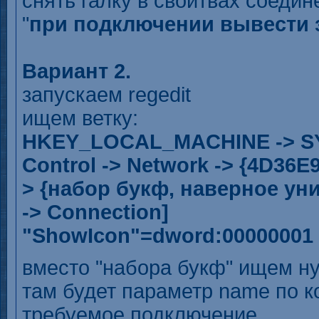
снять галку в свойтвах соедин
"
при подключении вывести 
Вариант 2.
запускаем regedit
ищем ветку:
HKEY_LOCAL_MACHINE -> SYS
Control -> Network -> {4D36
> {набор букф, наверное ун
-> Connection]
"ShowIcon"=dword:00000001
вместо "набора букф" ищем н
там будет параметр name по 
требуемое подключение