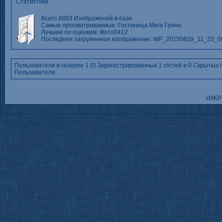
Статистика
Всего 8883 Изображений в базе
Самые просматриваемые:
Гостиница Мега Гринн
Лучшие по оценкам:
Фото0412
Последнее загруженное изображение:
WP_20150829_11_23_0
Пользователи в галерее 1 (0 Зарегистрированных 1 гостей и 0 Скрытых
Пользователи:
xMKP 
MKPortal
©2003-2026
mkportal.it