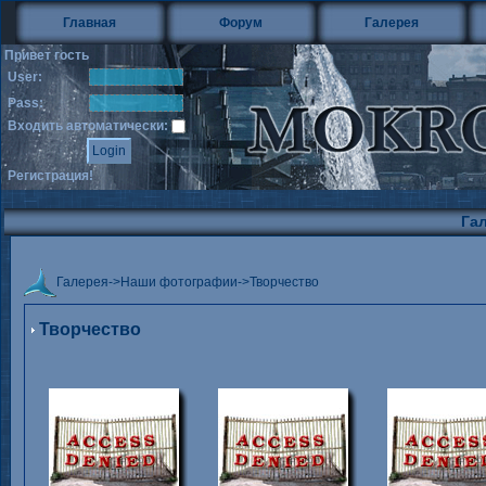
Главная
Форум
Галерея
Привет гость
User:
Pass:
Входить автоматически:
Регистрация!
Га
Галерея
->
Наши фотографии
->
Творчество
Творчество