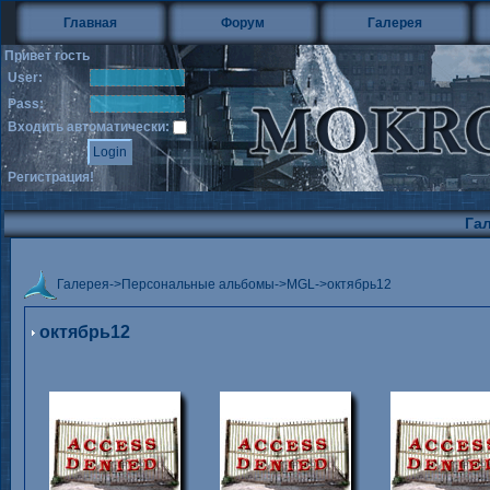
Главная
Форум
Галерея
Привет гость
User:
Pass:
Входить автоматически:
Регистрация!
Га
Галерея
->
Персональные альбомы
->
MGL
->
октябрь12
октябрь12