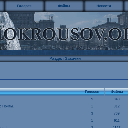
Галерея
Файлы
Новости
Раздел Закачки
Голосов
Файлы
5
843
с.Почты.
1
812
3
769
1
911
ortal
3
1167