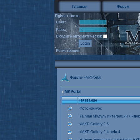
Главная
Форум
Привет гость
User:
Pass:
Входить автоматически:
Регистрация!
Файлы
->
MKPortal
MKPortal
Название
Фотоконкурс
Ya.Mail Модуль интеграции Яндек
xMKP Gallery 2.5
xMKP Gallery 2.4 beta 4
Модуль линеечек (metric) для MKP