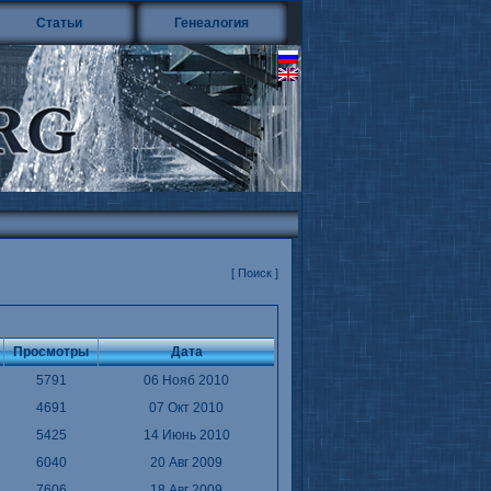
Статьи
Генеалогия
[ Поиск ]
Просмотры
Дата
5791
06 Нояб 2010
4691
07 Окт 2010
5425
14 Июнь 2010
6040
20 Авг 2009
7606
18 Авг 2009